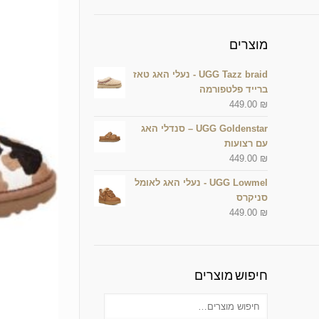
מוצרים
UGG Tazz braid - נעלי האג טאז
ברייד פלטפורמה
449.00
₪
UGG Goldenstar – סנדלי האג
עם רצועות
449.00
₪
UGG Lowmel - נעלי האג לאומל
סניקרס
449.00
₪
חיפוש מוצרים