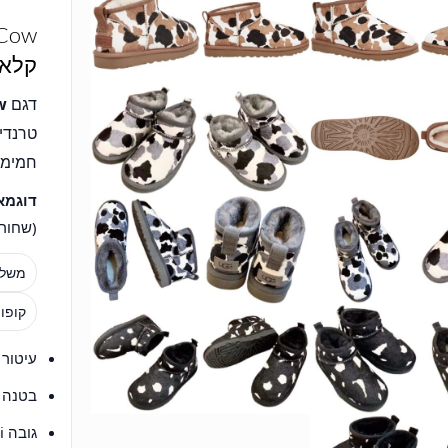
קלאס
דגם
w
טרנדית על
חמימו
דוגמא
(שחור), Chestnut (חום
משלו
קופו
עיטור 
בטנה 
גובה Mini – קליל לשימוש יומיומי