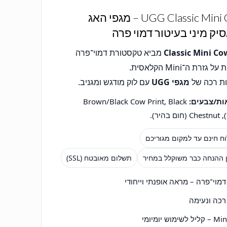
UGG Classic Mini Cow – מגפי האג
יק מיני בעיטור דמוי פרה
Classic Mini Co
מביא טקסטורת דמוי־פרה
 גזרת ה־Mini הקלאסית.
ת רכה של
מגפי UGG
עם לוק מודגש ומגניב.
ות/צבעים:
Brown/Black Cow Print, Black
 בהיר).
ח חינם עד למקום מגוריכם
ן ההנחה כבר משוקלל במחיר
תשלום מאובטח (SSL)
דמוי־פרה – מראה אופנתי וייחודי
רכה ונעימה