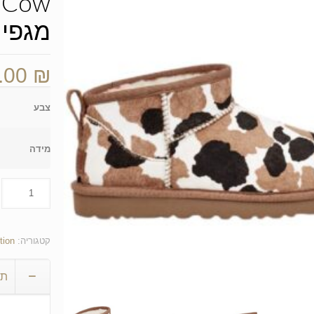
מגפי 
.00
₪
צבע
מידה
קטגוריה:
tion
תי