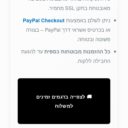
מאובטחת בתקן SSL מחמיר.
ניתן לשלם באמצעות
PayPal Checkout
או בכרטיס אשראי דרך PayPal – בצורה
פשוטה ובטוחה.
כל ההזמנות מבוטחות כספית
עד להגעת
החבילה ללקוח.
🚚 לצפייה בדגמים זמינים
למשלוח